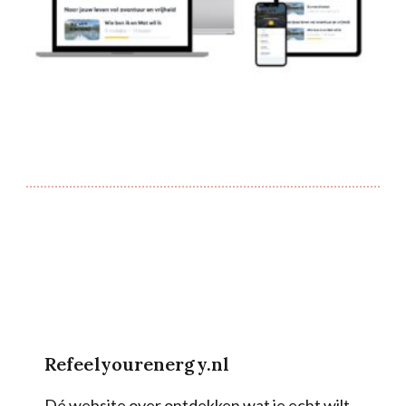
Refeelyourenergy.nl
Dé website over ontdekken wat je echt wilt